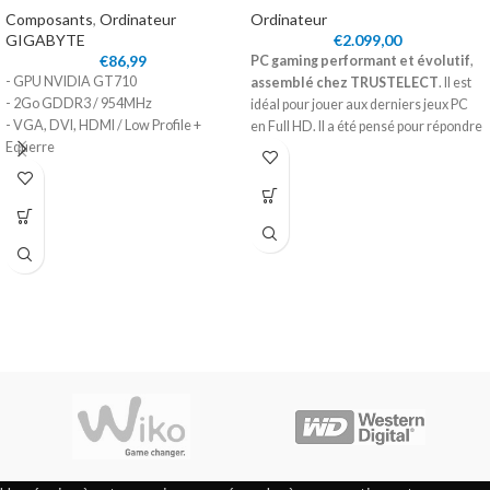
Composants
,
Ordinateur
Ordinateur
GIGABYTE
€
2.099,00
€
86,99
PC gaming performant et évolutif
,
- GPU NVIDIA GT710
assemblé chez TRUSTELECT
. Il est
- 2Go GDDR3 / 954MHz
idéal pour jouer aux derniers jeux PC
- VGA, DVI, HDMI / Low Profile +
en Full HD. Il a été pensé pour répondre
Equerre
aux besoins des gamers souhaitant
jouer en haute résolution avec un
niveau de détail élevé.