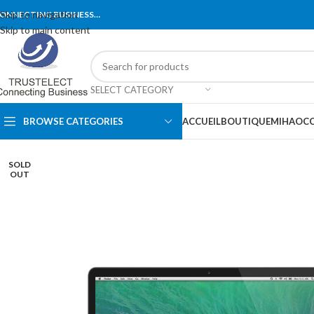
Skip to navigation
ONNECTING BUSINESS…
Skip to main content
SELECT CATEGORY
BROWSE CATEGORIES
ACCUEIL
BOUTIQUE
MIHA
OCC
SOLD
OUT