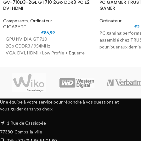
GV-710D3-2GL GT710 2Go DDR3 PCIE2
PC GAMMER TRUSTE
DVI HDMI
GAMER
Composants
,
Ordinateur
Ordinateur
GIGABYTE
€
2
€
86,99
PC gaming performan
- GPU NVIDIA GT710
assemblé chez TR
- 2Go GDDR3 / 954MHz
pour jouer aux dernier
- VGA, DVI, HDMI / Low Profile + Equerre
été pensé pour répo
gamers souhaitant jo
avec un niveau de dét
Une équipe à votre service pour répondre à vos questions et
vous guider dans vos choix
1 Rue de Cassiopée
77380, Combs-la-ville
Tél: +33 (0) 1 85 51 01 80