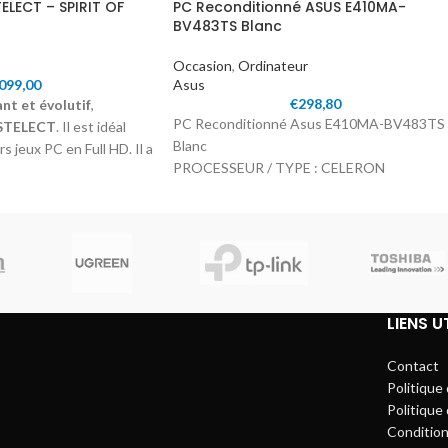
LECT – SPIRIT OF
PC Reconditionné ASUS E410MA-
BV483TS Blanc
Occasion
,
Ordinateur
.099,00
Asus
€
298,80
t et évolutif
,
PC Reconditionné Asus E410MA-BV483TS
USTELECT
. Il est idéal
Blanc
s jeux PC en Full HD. Il a
PROCESSEUR / TYPE : CELERON
ndre aux besoins des
RAM / TECHNOLOGIE : DDR4 4G[ON BD.]
uer en haute résolution
DISQUE DUR / CAPACITÉ : 128GB EMMC
ail élevé.
LIENS U
Contact
Politique
Politique 
Conditio