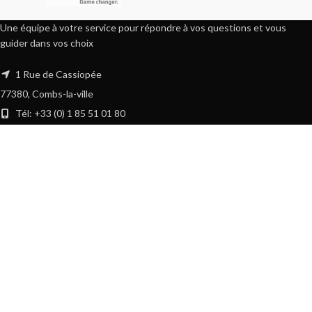
Une équipe à votre service pour répondre à vos questions et vous
guider dans vos choix
1 Rue de Cassiopée
77380, Combs-la-ville
Tél: +33 (0) 1 85 51 01 80
Fax: +33 (0) 9 57 05 12 31
LIENS UTILES
Contact
Politique de retour
Politique de confidentialité
Conditions Générales de Vente
TRUSTELECT
BOUTIQUE TRUSTELECT
2019 PAR
-Connecting Business
. Notre
boutique en ligne