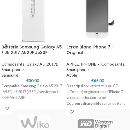
Batterie Samsung Galaxy A5
Ecran Blanc iPhone 7 –
/ J5 2017 A520F J530F
Original
Composants
,
Galaxy A5 (2017)
,
APPLE
,
IPHONE 7
,
Composants
,
Smartphone
Smartphone
Samsung
Apple
€
30,00
€
65,00
Compatible: Samsung Galaxy A5 2017
Description :
vitre tactile et LCD
(A530), J5 2017 (J530) / service pack,
(afficheur) originaux pour l’iPhone 7
EB-BA520ABE
vendu sans bouton home
Couleurs disponibles :
noir ou blanc
Compatibilités :
modèles A1660,
A1778 ou A1779