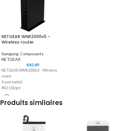
NETGEAR WNR2000v5 –
Wireless router
Samgung
,
Composants
NETGEAR
€
45,49
NETGEAR WNR2000v5 - Wireless
router
4-port switch
802.11b/g/n
2.4 GHz
Produits similaires