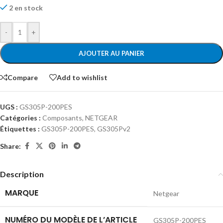
2 en stock
-
+
AJOUTER AU PANIER
Compare
Add to wishlist
UGS :
‎GS305P-200PES
Catégories :
Composants
,
NETGEAR
Étiquettes :
GS305P-200PES
,
‎GS305Pv2
Share:
Description
MARQUE
‎Netgear
NUMÉRO DU MODÈLE DE L’ARTICLE
‎GS305P-200PES