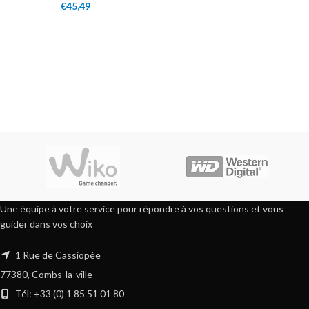
€
45,49
Une équipe à votre service pour répondre à vos questions et vous
guider dans vos choix
1 Rue de Cassiopée
77380, Combs-la-ville
Tél: +33 (0) 1 85 51 01 80