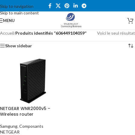
Skip to navigation
Skip to main content
MENU
Accueil
/
Produits identifiés “606449104059”
Voici le seul résultat
Show sidebar
NETGEAR WNR2000v5 –
Wireless router
Samgung
,
Composants
NETGEAR