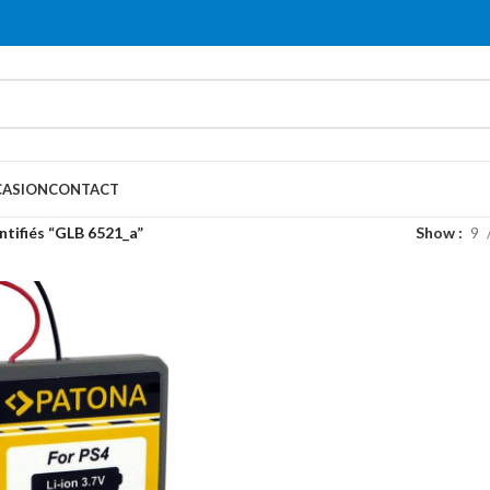
ASION
CONTACT
ntifiés “GLB 6521_a”
Show
9