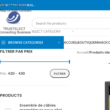
Skip to navigation
ONNECTING BUSINESS…
Skip to main content
SELECT CATEGORY
BROWSE CATEGORIES
ACCUEIL
BOUTIQUE
MIHA
OCC
FILTRER PAR PRIX
Accueil
/
Produits ide
Prix :
€20
—
€30
FILTRER
PRODUCTS
Ensemble de câbles