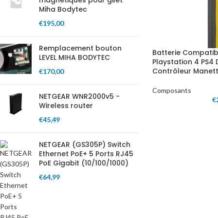
magnétiques pour gilet
Miha Bodytec
€
195,00
Remplacement bouton
Batterie Compatib
LEVEL MIHA BODYTEC
Playstation 4 PS4
Contrôleur Manett
€
170,00
Composants
NETGEAR WNR2000v5 -
€
Wireless router
€
45,49
NETGEAR (GS305P) Switch
Ethernet PoE+ 5 Ports RJ45
PoE Gigabit (10/100/1000)
€
64,99