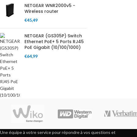
NETGEAR WNR2000v5 -
Wireless router
€
45,49
NETGEAR (GS305P) Switch
Ethernet PoE+ 5 Ports RJ45
PoE Gigabit (10/100/1000)
€
64,99
Une équipe à votre service pour répondre à vos questions et