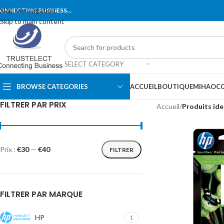
Skip to navigation
ONNECTING BUSINESS…
Skip to main content
SELECT CATEGORY
BROWSE CATEGORIES
ACCUEIL
BOUTIQUE
MIHA
OCC
FILTRER PAR PRIX
Accueil
/
Produits ide
Prix :
€30
—
€40
FILTRER
FILTRER PAR MARQUE
HP
1