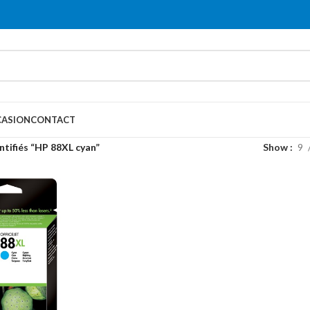
ASION
CONTACT
ntifiés “HP 88XL cyan”
Show
9