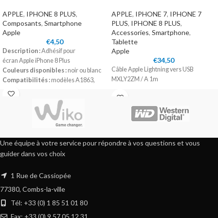
APPLE
,
IPHONE 8 PLUS
,
APPLE
,
IPHONE 7
,
IPHONE 7
Composants
,
Smartphone
PLUS
,
IPHONE 8 PLUS
,
Apple
Accessories
,
Smartphone
,
€
4,50
Tablette
Apple
Description :
Adhésif pour
€
34,50
écran Apple iPhone 8 Plus
Câble Apple Lightning vers USB
Couleurs disponibles :
noir ou blanc
MXLY2ZM / A 1m
Compatibilités :
modèles A1863,
A1905 ou A1906
Une équipe à votre service pour répondre à vos questions et vous
guider dans vos choix
1 Rue de Cassiopée
77380, Combs-la-ville
Tél: +33 (0) 1 85 51 01 80
Fax: +33 (0) 9 57 05 12 31