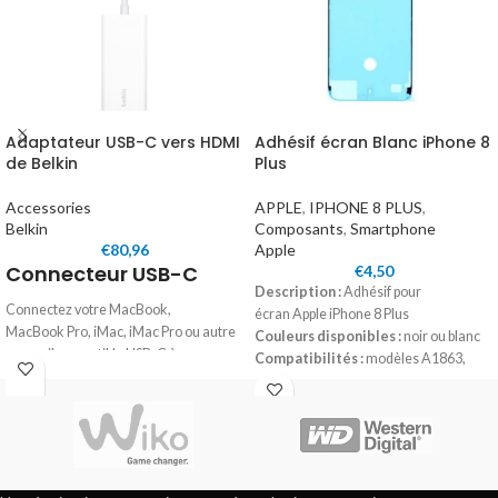
Adaptateur USB-C vers HDMI
Adhésif écran Blanc iPhone 8
de Belkin
Plus
Accessories
APPLE
,
IPHONE 8 PLUS
,
Belkin
Composants
,
Smartphone
€
80,96
Apple
Connecteur USB-C
€
4,50
Description :
Adhésif pour
Connectez votre MacBook,
écran Apple iPhone 8 Plus
MacBook Pro, iMac, iMac Pro ou autre
Couleurs disponibles :
noir ou blanc
appareil compatible USB-C à un
Compatibilités :
modèles A1863,
téléviseur ou écran HDMI et profitez
A1905 ou A1906
d’une clarté et d’un son exceptionnels.