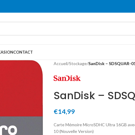
ASION
CONTACT
Accueil
/
Stockage
/
SanDisk – SDSQUAR-
SanDisk – SD
€
14,99
Carte Mémoire MicroSDHC Ultra 16GB avec 
10 (Nouvelle Version)