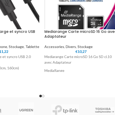
harge et syncro USB
Mediarange Carte microSD 16 Go ave
Adaptateur
hone
,
Stockage
,
Tablette
Accessories
,
Divers
,
Stockage
11,22
€
10,27
e et syncro USB 2.0
Mediarange Carte microSD 16 Go SD cl.10
avec Adaptateur
0cm, 160cm)
MediaRange
Carte mémoire
avec adaptadeur SD