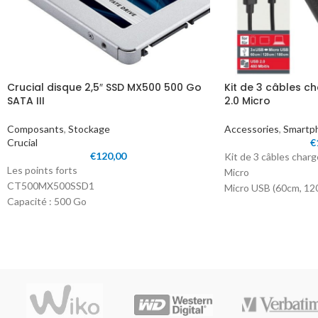
Crucial disque 2,5″ SSD MX500 500 Go
Kit de 3 câbles c
SATA III
2.0 Micro
Composants
,
Stockage
Accessories
,
Smartp
Crucial
€
€
120,00
Kit de 3 câbles charg
Les points forts
Micro
CT500MX500SSD1
Micro USB (60cm, 12
Capacité : 500 Go
Interface SATA III (6 Gbit/s)
Technologie Flash NAND 3D
Jusqu’à 560 Mo/s en lecture