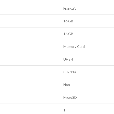
Français
16 GB
16 GB
Memory Card
UHS-I
802.11a
Non
MicroSD
1