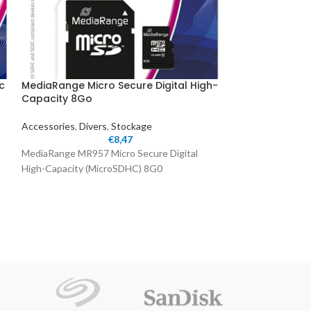
c
MediaRange Micro Secure Digital High-
SanDisk 16 GB 
Capacity 8Go
Drive – Electric
Accessories
,
Divers
,
Stockage
Accessories
,
Sto
€
8,47
MediaRange MR957 Micro Secure Digital
Sandisk Cruzer B
High-Capacity (MicroSDHC) 8G0
Interface de l'ap
Version USB: 2.0.
Couleur du produi